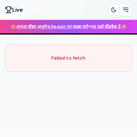
Live
Ope
अपना फीचर अनुरोध Reddit पर साझा करें
या
या यहाँ फ़ीडबैक दें
Failed to fetch