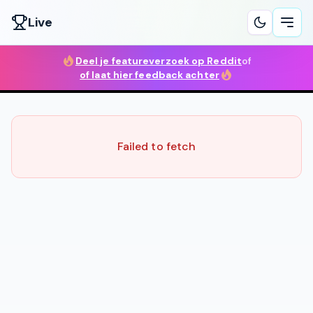
Live
Ope
Deel je featureverzoek op Reddit
of
of laat hier feedback achter
Failed to fetch